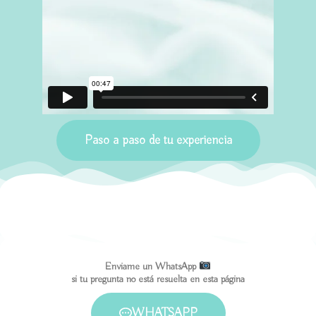
Paso a paso de tu experiencia
Sólo
Make-
Locación
Estilismo
Revealed
Experiencia
vos y
Up
yo
Enviame un WhatsApp
si tu pregunta no está resuelta en esta página
WHATSAPP