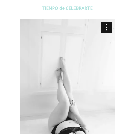
TIEMPO de CELEBRARTE
Descubí la magia de una MASTERCLASS
de POSES BOUDOIR