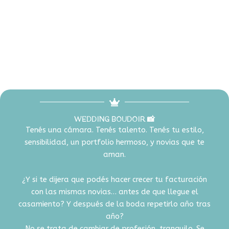
Bienvenido/a ツ
Aquí encontrarás toda la información que necesitaba tu
negocio para dar un salto cuántico!
WEDDING BOUDOIR 📸
Tenés una cámara. Tenés talento. Tenés tu estilo,
sensibilidad, un portfolio hermoso, y novias que te
aman.
¿Y si te dijera que podés hacer crecer tu facturación
con las mismas novias… antes de que llegue el
casamiento? Y después de la boda repetirlo año tras
año?
No se trata de cambiar de profesión, tranquilo. Se